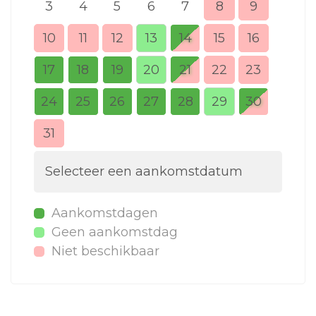
3
4
5
6
7
8
9
7
10
11
12
13
14
15
16
14
17
18
19
20
21
22
23
21
24
25
26
27
28
29
30
28
31
Selecteer een aankomstdatum
Aankomstdagen
Geen aankomstdag
Niet beschikbaar